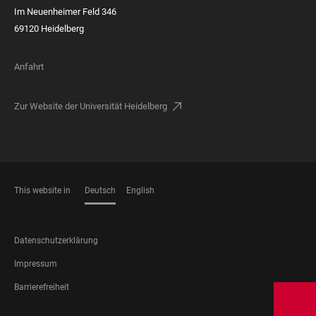
Im Neuenheimer Feld 346
69120 Heidelberg
Anfahrt
Zur Website der Universität Heidelberg
This website in
Deutsch
English
SPRACHEN
FOOTER
Datenschutzerklärung
LEGAL
Impressum
Barrierefreiheit