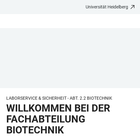
Universität Heidelberg
ZUM
HAUPTNAVIGATION
WEBSEITENSUCHE
LINKS
HAUPTINHALT
ÖFFNEN
ÖFFNEN
ZUR
BARRIEREFREIHEIT
LABORSERVICE & SICHERHEIT - ABT. 2.2 BIOTECHNIK
WILLKOMMEN BEI DER
FACHABTEILUNG
BIOTECHNIK